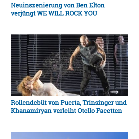
Neuinszenierung von Ben Elton
verjüngt WE WILL ROCK YOU
Rollendebüt von Puerta, Trinsinger und
Khanamiryan verleiht Otello Facetten