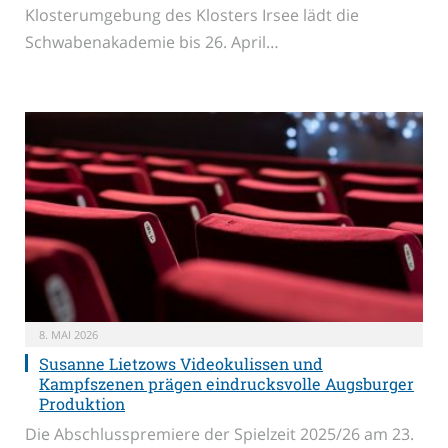
Klosterumgebung des Klosters Irsee lädt die
Schwabenakademie bis 26. April…
8. MAI 2026
Susanne Lietzows Videokulissen und
Kampfszenen prägen eindrucksvolle Augsburger
Produktion
Die Abschlusspremiere der Spielzeit 2025/26 am 23.