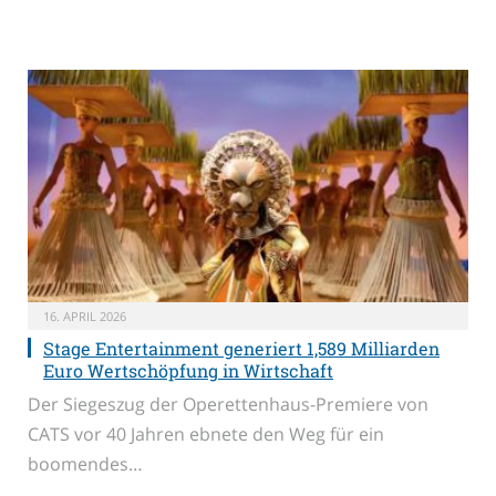
16. APRIL 2026
Stage Entertainment generiert 1,589 Milliarden
Euro Wertschöpfung in Wirtschaft
Der Siegeszug der Operettenhaus-Premiere von
CATS vor 40 Jahren ebnete den Weg für ein
boomendes…