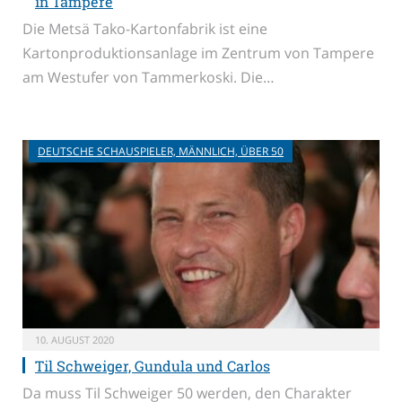
in Tampere
Die Metsä Tako-Kartonfabrik ist eine
Kartonproduktionsanlage im Zentrum von Tampere
am Westufer von Tammerkoski. Die…
DEUTSCHE SCHAUSPIELER, MÄNNLICH, ÜBER 50
10. AUGUST 2020
Til Schweiger, Gundula und Carlos
Da muss Til Schweiger 50 werden, den Charakter