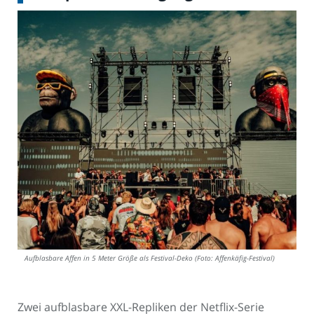
Aufblasbare Affen in 5 Meter Größe als Festival-Deko (Foto: Affenkäfig-Festival)
Zwei aufblasbare XXL-Repliken der Netflix-Serie