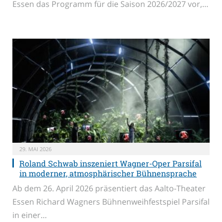
Essen das Programm für die Saison 2026/2027 vor,…
29. MAI 2026
Roland Schwab inszeniert Wagner-Oper Parsifal
in moderner, atmosphärischer Bühnensprache
Ab dem 26. April 2026 präsentiert das Aalto-Theater
Essen Richard Wagners Bühnenweihfestspiel Parsifal
in einer…