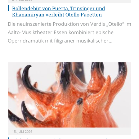
Rollendebüt von Puerta, Trinsinger und
Khanamiryan verleiht Otello Facetten
Die neuinszenierte Produktion von Verdis „Otello“ im
Aalto-Musiktheater Essen kombiniert epische
Operndramatik mit filigraner musikalischer…
15. JULI 2026