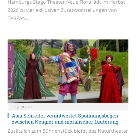
Hamburgs Stage Theater Neue Flora lädt im Herbst
2026 zu vier exklusiven Zusatzvorstellungen von
TARZAN…
19. JUNI 2026
Asia Schreiter verantwortet Spannungsbogen
zwischen Neugier und moralischer Läuterung
Zusätzlich zum Bühnenstück bietet das Naturtheater